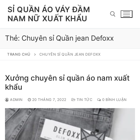
Chuyển
SỈ QUẦN ÁO VÁY ĐẦM
đến
NAM NỮ XUẤT KHẨU
nội
dung
Thẻ:
Chuyên sỉ Quần jean Defoxx
Tìm kiếm cho:
TRANG CHỦ
CHUYÊN SỈ QUẦN JEAN DEFOXX
Xưởng chuyên sỉ quần áo nam xuất
khẩu
ADMIN
20 THÁNG 7, 2022
TIN TỨC
0 BÌNH LUẬN