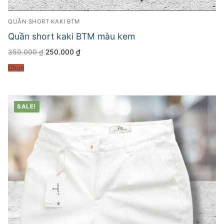
QUẦN SHORT KAKI BTM
Quần short kaki BTM màu kem
Giá
Giá
350.000
₫
250.000
₫
gốc
hiện
là:
tại
Chọn
350.000 ₫.
là:
250.000 ₫.
SALE!