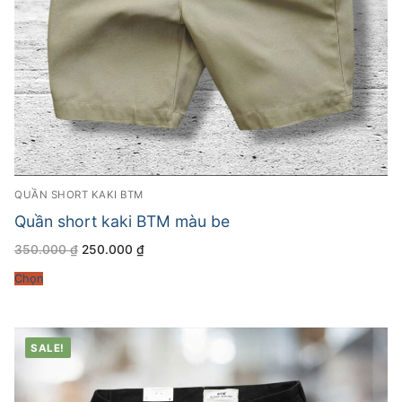
QUẦN SHORT KAKI BTM
Quần short kaki BTM màu be
Giá
Giá
350.000
₫
250.000
₫
gốc
hiện
là:
tại
Chọn
350.000 ₫.
là:
250.000 ₫.
SALE!