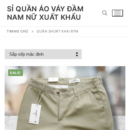
Chuyển
SỈ QUẦN ÁO VÁY ĐẦM
đến
NAM NỮ XUẤT KHẨU
nội
dung
TRANG CHỦ
QUẦN SHORT KAKI BTM
Tìm kiếm cho:
SALE!