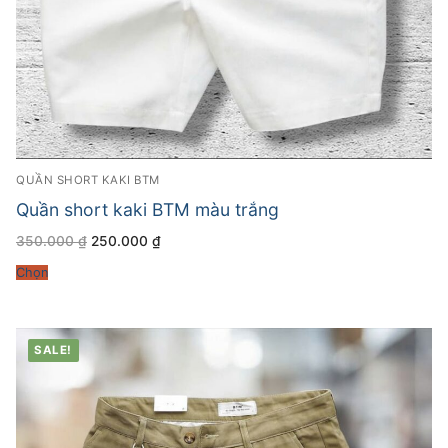
QUẦN SHORT KAKI BTM
Quần short kaki BTM màu trắng
Giá
Giá
350.000
₫
250.000
₫
gốc
hiện
là:
tại
Chọn
350.000 ₫.
là:
250.000 ₫.
SALE!