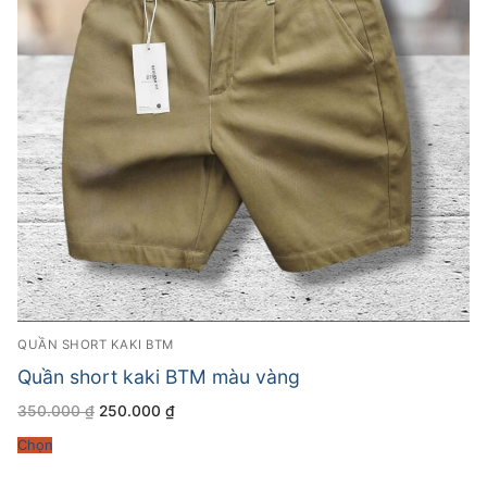
QUẦN SHORT KAKI BTM
Quần short kaki BTM màu vàng
Giá
Giá
350.000
₫
250.000
₫
gốc
hiện
là:
tại
Chọn
350.000 ₫.
là:
250.000 ₫.