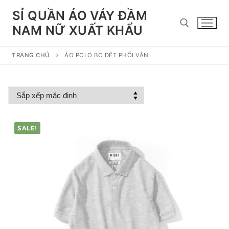
Chuyển
SỈ QUẦN ÁO VÁY ĐẦM
đến
NAM NỮ XUẤT KHẨU
nội
dung
TRANG CHỦ
ÁO POLO BO DỆT PHỐI VÂN
Tìm kiếm cho:
SALE!