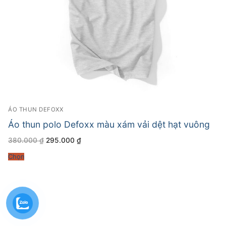
ÁO THUN DEFOXX
Áo thun polo Defoxx màu xám vải dệt hạt vuông
Giá
Giá
380.000
₫
295.000
₫
gốc
hiện
là:
tại
Chọn
380.000 ₫.
là:
295.000 ₫.