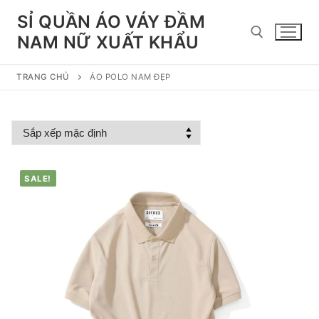
Chuyển
SỈ QUẦN ÁO VÁY ĐẦM
đến
NAM NỮ XUẤT KHẨU
nội
dung
TRANG CHỦ
ÁO POLO NAM ĐẸP
Tìm kiếm cho:
SALE!