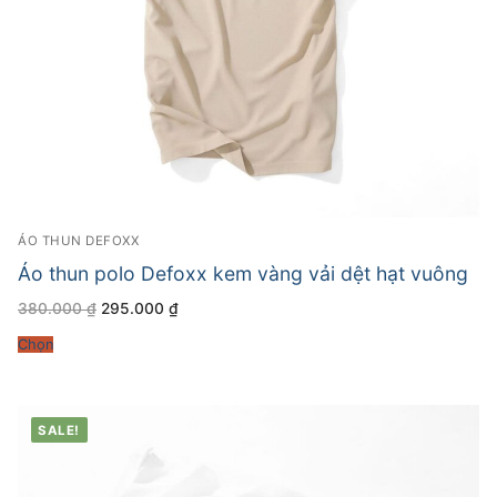
ÁO THUN DEFOXX
Áo thun polo Defoxx kem vàng vải dệt hạt vuông
Giá
Giá
380.000
₫
295.000
₫
gốc
hiện
là:
tại
Chọn
380.000 ₫.
là:
295.000 ₫.
SALE!