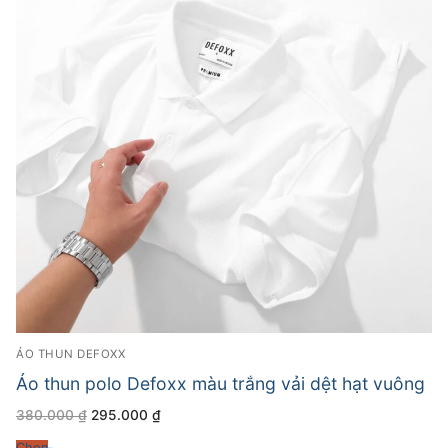
ÁO THUN DEFOXX
Áo thun polo Defoxx màu trắng vải dệt hạt vuông
Giá
Giá
380.000
₫
295.000
₫
gốc
hiện
là:
tại
Chọn