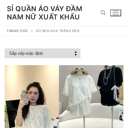
Chuyển
SỈ QUẦN ÁO VÁY ĐẦM
đến
NAM NỮ XUẤT KHẨU
nội
dung
TRANG CHỦ
ÁO REN HOA TRẮNG ĐEN
Tìm kiếm cho: