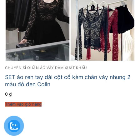
CHUYÊN SỈ QUẦN ÁO VÁY ĐẦM XUẤT KHẨU
SET áo ren tay dài cột cổ kèm chân váy nhung 2
màu đỏ đen Colin
0
₫
Thêm vào giỏ hàng