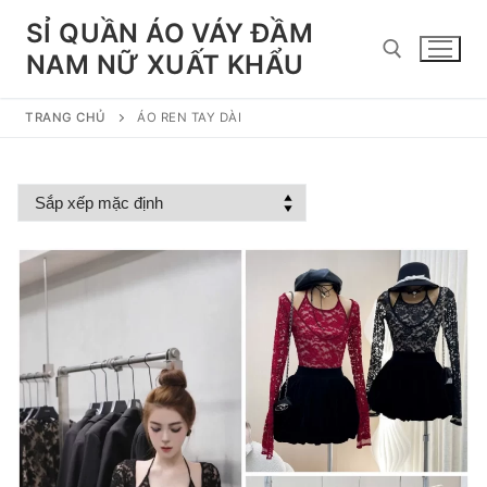
Chuyển
SỈ QUẦN ÁO VÁY ĐẦM
đến
NAM NỮ XUẤT KHẨU
nội
dung
TRANG CHỦ
ÁO REN TAY DÀI
Tìm kiếm cho: