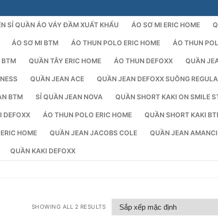
N SỈ QUẦN ÁO VÁY ĐẦM XUẤT KHẨU
ÁO SƠ MI ERIC HOME
Q
ÁO SƠ MI BTM
ÁO THUN POLO ERIC HOME
ÁO THUN PO
 BTM
QUẦN TÂY ERIC HOME
ÁO THUN DEFOXX
QUẦN JE
NESS
QUẦN JEAN ACE
QUẦN JEAN DEFOXX SUÔNG REGUL
AN BTM
SỈ QUẦN JEAN NOVA
QUẦN SHORT KAKI ON SMILE S
I DEFOXX
ÁO THUN POLO ERIC HOME
QUẦN SHORT KAKI B
Tìm kiếm 
 ERIC HOME
QUẦN JEAN JACOBS COLE
QUẦN JEAN AMANC
QUẦN KAKI DEFOXX
SHOWING ALL 2 RESULTS