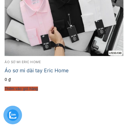
ÁO SƠ MI ERIC HOME
Áo sơ mi dài tay Eric Home
0
₫
Thêm vào giỏ hàng