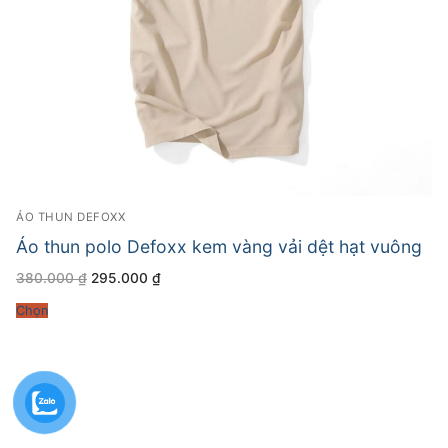
ÁO THUN DEFOXX
Áo thun polo Defoxx kem vàng vải dệt hạt vuông
Giá
Giá
380.000
₫
295.000
₫
gốc
hiện
là:
tại
Chọn
380.000 ₫.
là:
295.000 ₫.