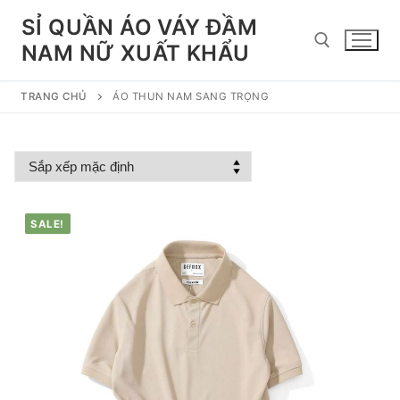
Chuyển
SỈ QUẦN ÁO VÁY ĐẦM
đến
NAM NỮ XUẤT KHẨU
nội
dung
TRANG CHỦ
ÁO THUN NAM SANG TRỌNG
Tìm kiếm cho:
SALE!