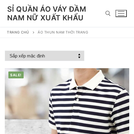
Chuyển
SỈ QUẦN ÁO VÁY ĐẦM
đến
NAM NỮ XUẤT KHẨU
nội
dung
TRANG CHỦ
ÁO THUN NAM THỜI TRANG
Tìm kiếm cho:
SALE!