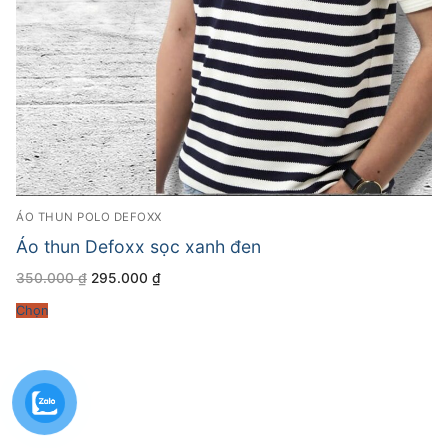
ÁO THUN POLO DEFOXX
Áo thun Defoxx sọc xanh đen
Giá
Giá
350.000
₫
295.000
₫
gốc
hiện
là:
tại
Chọn
350.000 ₫.
là:
295.000 ₫.