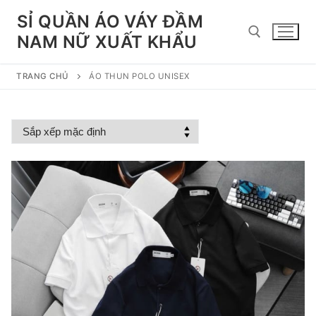
Chuyển
SỈ QUẦN ÁO VÁY ĐẦM
đến
NAM NỮ XUẤT KHẨU
nội
dung
TRANG CHỦ
ÁO THUN POLO UNISEX
Tìm kiếm cho: