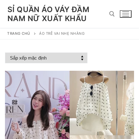
Chuyển
SỈ QUẦN ÁO VÁY ĐẦM
đến
NAM NỮ XUẤT KHẨU
nội
dung
TRANG CHỦ
ÁO TRỄ VAI NHẸ NHÀNG
Tìm kiếm cho: