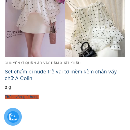
CHUYÊN SỈ QUẦN ÁO VÁY ĐẦM XUẤT KHẨU
Set chấm bi nude trễ vai tơ mềm kèm chân váy
chữ A Colin
0
₫
Thêm vào giỏ hàng