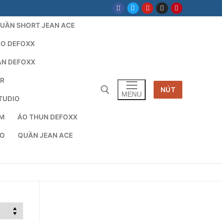
UẦN SHORT JEAN ACE
LO DEFOXX
AN DEFOXX
AR
NÚT
MENU
TUDIO
TM
ÁO THUN DEFOXX
cho:
IO
QUẦN JEAN ACE