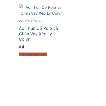
VÁY ĐẦM COLYN
Áo Thun Cổ Polo và
Chân Váy Xếp Ly
Colyn
0
₫
Thêm vào giỏ hàng