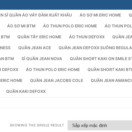
N SỈ QUẦN ÁO VÁY ĐẦM XUẤT KHẨU
ÁO SƠ MI ERIC HOME
Q
ÁO SƠ MI BTM
ÁO THUN POLO ERIC HOME
ÁO THUN PO
 BTM
QUẦN TÂY ERIC HOME
ÁO THUN DEFOXX
QUẦN JE
NESS
QUẦN JEAN ACE
QUẦN JEAN DEFOXX SUÔNG REGUL
AN BTM
SỈ QUẦN JEAN NOVA
QUẦN SHORT KAKI ON SMILE S
I DEFOXX
ÁO THUN POLO ERIC HOME
QUẦN SHORT KAKI B
Tìm kiếm 
 ERIC HOME
QUẦN JEAN JACOBS COLE
QUẦN JEAN AMANC
QUẦN KAKI DEFOXX
SHOWING THE SINGLE RESULT