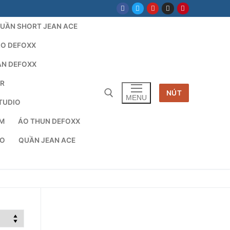
UẦN SHORT JEAN ACE
LO DEFOXX
AN DEFOXX
AR
NÚT
MENU
TUDIO
TM
ÁO THUN DEFOXX
cho:
IO
QUẦN JEAN ACE