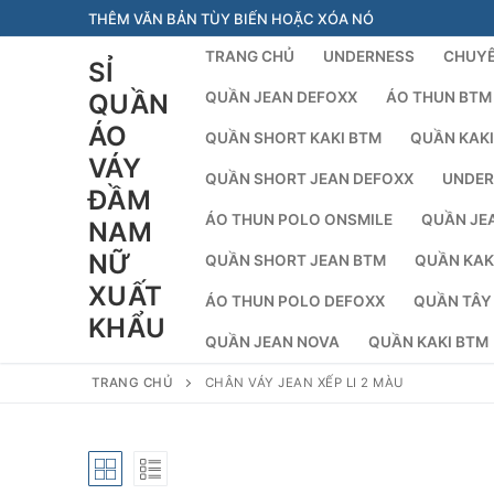
Chuyển
THÊM VĂN BẢN TÙY BIẾN HOẶC XÓA NÓ
đến
TRANG CHỦ
UNDERNESS
CHUYÊ
SỈ
nội
dung
QUẦN
QUẦN JEAN DEFOXX
ÁO THUN BTM
ÁO
QUẦN SHORT KAKI BTM
QUẦN KAKI
VÁY
QUẦN SHORT JEAN DEFOXX
UNDER
ĐẦM
ÁO THUN POLO ONSMILE
QUẦN JE
NAM
NỮ
QUẦN SHORT JEAN BTM
QUẦN KAK
XUẤT
ÁO THUN POLO DEFOXX
QUẦN TÂY
KHẨU
QUẦN JEAN NOVA
QUẦN KAKI BTM
TRANG CHỦ
CHÂN VÁY JEAN XẾP LI 2 MÀU