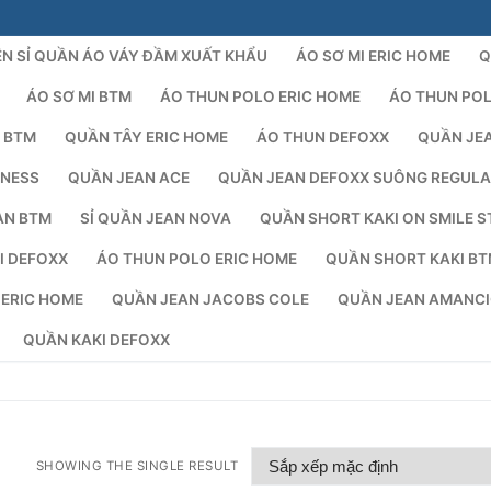
N SỈ QUẦN ÁO VÁY ĐẦM XUẤT KHẨU
ÁO SƠ MI ERIC HOME
Q
ÁO SƠ MI BTM
ÁO THUN POLO ERIC HOME
ÁO THUN PO
 BTM
QUẦN TÂY ERIC HOME
ÁO THUN DEFOXX
QUẦN JE
NESS
QUẦN JEAN ACE
QUẦN JEAN DEFOXX SUÔNG REGUL
AN BTM
SỈ QUẦN JEAN NOVA
QUẦN SHORT KAKI ON SMILE S
I DEFOXX
ÁO THUN POLO ERIC HOME
QUẦN SHORT KAKI B
Tìm kiếm 
 ERIC HOME
QUẦN JEAN JACOBS COLE
QUẦN JEAN AMANC
QUẦN KAKI DEFOXX
SHOWING THE SINGLE RESULT