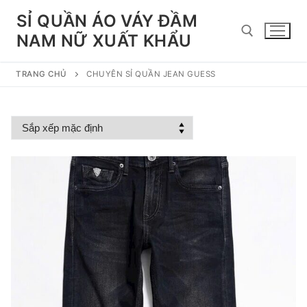
Chuyển
SỈ QUẦN ÁO VÁY ĐẦM
đến
NAM NỮ XUẤT KHẨU
nội
dung
TRANG CHỦ
CHUYÊN SỈ QUẦN JEAN GUESS
Tìm kiếm cho: