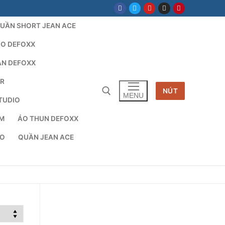
UẦN SHORT JEAN ACE
LO DEFOXX
AN DEFOXX
AR
NÚT
MENU
TUDIO
TM
ÁO THUN DEFOXX
cho:
IO
QUẦN JEAN ACE