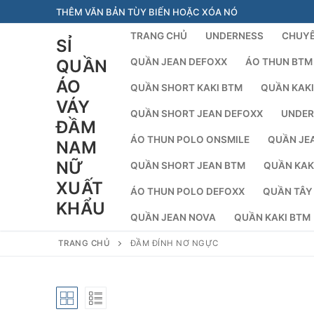
Chuyển
THÊM VĂN BẢN TÙY BIẾN HOẶC XÓA NÓ
đến
TRANG CHỦ
UNDERNESS
CHUYÊ
SỈ
nội
dung
QUẦN
QUẦN JEAN DEFOXX
ÁO THUN BTM
ÁO
QUẦN SHORT KAKI BTM
QUẦN KAKI
VÁY
QUẦN SHORT JEAN DEFOXX
UNDER
ĐẦM
ÁO THUN POLO ONSMILE
QUẦN JE
NAM
NỮ
QUẦN SHORT JEAN BTM
QUẦN KAK
XUẤT
ÁO THUN POLO DEFOXX
QUẦN TÂY
KHẨU
QUẦN JEAN NOVA
QUẦN KAKI BTM
TRANG CHỦ
ĐẦM ĐÍNH NƠ NGỰC