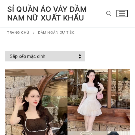
Chuyển
SỈ QUẦN ÁO VÁY ĐẦM
đến
NAM NỮ XUẤT KHẨU
nội
dung
TRANG CHỦ
ĐẦM NGẮN DỰ TIỆC
Tìm kiếm cho: