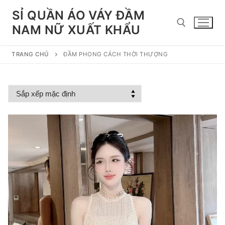
Chuyển
SỈ QUẦN ÁO VÁY ĐẦM
đến
NAM NỮ XUẤT KHẨU
nội
dung
TRANG CHỦ
ĐẦM PHONG CÁCH THỜI THƯỢNG
Tìm kiếm cho: