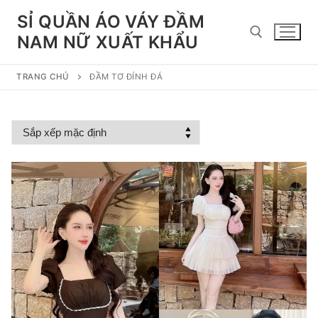
Chuyển
SỈ QUẦN ÁO VÁY ĐẦM
đến
NAM NỮ XUẤT KHẨU
nội
dung
TRANG CHỦ
ĐẦM TƠ ĐÍNH ĐÁ
Tìm kiếm cho: