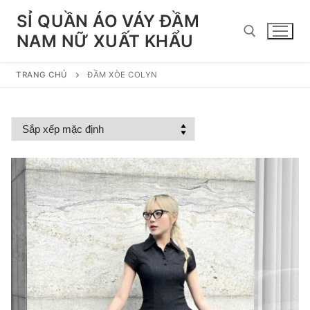
Chuyển
SỈ QUẦN ÁO VÁY ĐẦM
đến
NAM NỮ XUẤT KHẨU
nội
dung
TRANG CHỦ
ĐẦM XÒE COLYN
Tìm kiếm cho: