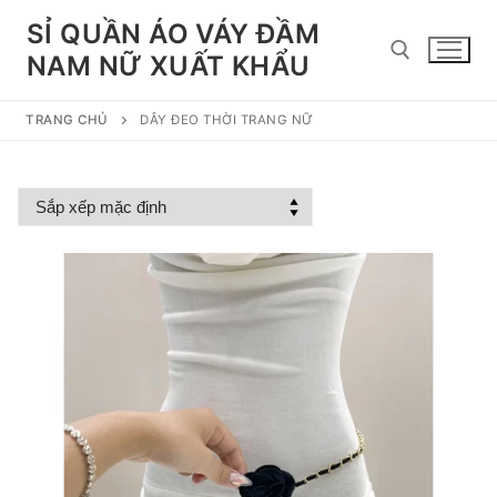
Chuyển
SỈ QUẦN ÁO VÁY ĐẦM
đến
NAM NỮ XUẤT KHẨU
nội
dung
TRANG CHỦ
DÂY ĐEO THỜI TRANG NỮ
Tìm kiếm cho: