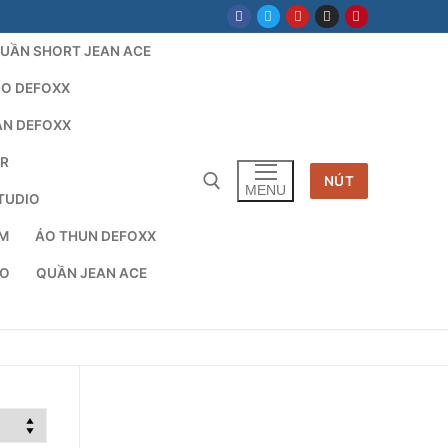
UẦN SHORT JEAN ACE
LO DEFOXX
AN DEFOXX
AR
NÚT
MENU
TUDIO
TM
ÁO THUN DEFOXX
cho:
IO
QUẦN JEAN ACE