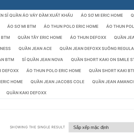
N SỈ QUẦN ÁO VÁY ĐẦM XUẤT KHẨU
ÁO SƠ MI ERIC HOME
Q
ÁO SƠ MI BTM
ÁO THUN POLO ERIC HOME
ÁO THUN PO
 BTM
QUẦN TÂY ERIC HOME
ÁO THUN DEFOXX
QUẦN JE
NESS
QUẦN JEAN ACE
QUẦN JEAN DEFOXX SUÔNG REGUL
AN BTM
SỈ QUẦN JEAN NOVA
QUẦN SHORT KAKI ON SMILE S
I DEFOXX
ÁO THUN POLO ERIC HOME
QUẦN SHORT KAKI B
Tìm kiếm 
 ERIC HOME
QUẦN JEAN JACOBS COLE
QUẦN JEAN AMANC
QUẦN KAKI DEFOXX
SHOWING THE SINGLE RESULT