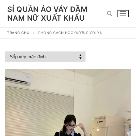
Chuyển
SỈ QUẦN ÁO VÁY ĐẦM
đến
NAM NỮ XUẤT KHẨU
nội
dung
TRANG CHỦ
PHONG CÁCH HỌC ĐƯỜNG COLYN
Tìm kiếm cho: