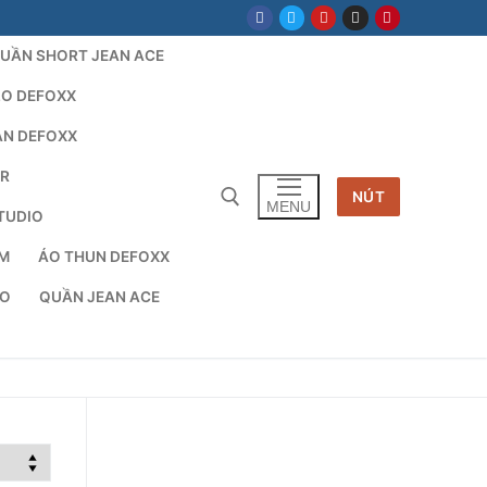
UẦN SHORT JEAN ACE
LO DEFOXX
AN DEFOXX
AR
NÚT
MENU
TUDIO
TM
ÁO THUN DEFOXX
cho:
IO
QUẦN JEAN ACE