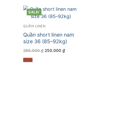
SALE!
QUẦN LINEN
Quần short linen nam
size 36 (85–92kg)
Giá
Giá
295.000
₫
250.000
₫
gốc
hiện
là:
tại
Chọn
295.000 ₫.
là:
250.000 ₫.