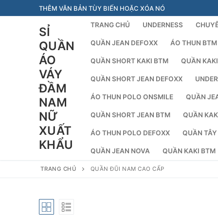
Chuyển
THÊM VĂN BẢN TÙY BIẾN HOẶC XÓA NÓ
đến
TRANG CHỦ
UNDERNESS
CHUYÊ
SỈ
nội
dung
QUẦN
QUẦN JEAN DEFOXX
ÁO THUN BTM
ÁO
QUẦN SHORT KAKI BTM
QUẦN KAKI
VÁY
QUẦN SHORT JEAN DEFOXX
UNDER
ĐẦM
ÁO THUN POLO ONSMILE
QUẦN JE
NAM
NỮ
QUẦN SHORT JEAN BTM
QUẦN KAK
XUẤT
ÁO THUN POLO DEFOXX
QUẦN TÂY
KHẨU
QUẦN JEAN NOVA
QUẦN KAKI BTM
TRANG CHỦ
QUẦN ĐŨI NAM CAO CẤP