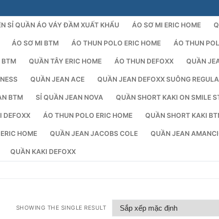
N SỈ QUẦN ÁO VÁY ĐẦM XUẤT KHẨU
ÁO SƠ MI ERIC HOME
Q
ÁO SƠ MI BTM
ÁO THUN POLO ERIC HOME
ÁO THUN PO
 BTM
QUẦN TÂY ERIC HOME
ÁO THUN DEFOXX
QUẦN JE
NESS
QUẦN JEAN ACE
QUẦN JEAN DEFOXX SUÔNG REGUL
AN BTM
SỈ QUẦN JEAN NOVA
QUẦN SHORT KAKI ON SMILE S
I DEFOXX
ÁO THUN POLO ERIC HOME
QUẦN SHORT KAKI B
Tìm kiếm 
 ERIC HOME
QUẦN JEAN JACOBS COLE
QUẦN JEAN AMANC
QUẦN KAKI DEFOXX
SHOWING THE SINGLE RESULT