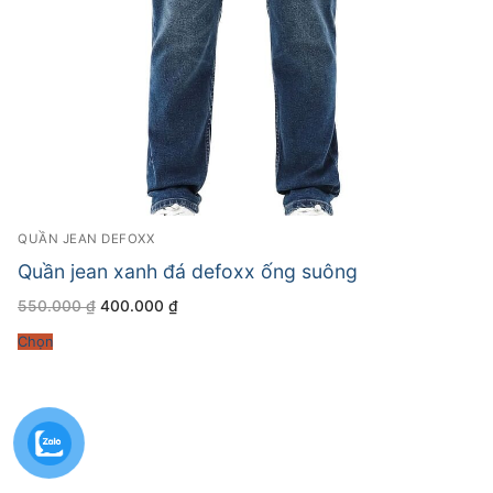
QUẦN JEAN DEFOXX
Quần jean xanh đá defoxx ống suông
Giá
Giá
550.000
₫
400.000
₫
gốc
hiện
là:
tại
Chọn
550.000 ₫.
là:
400.000 ₫.