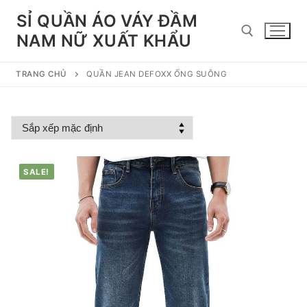
Chuyển
SỈ QUẦN ÁO VÁY ĐẦM
đến
NAM NỮ XUẤT KHẨU
nội
dung
TRANG CHỦ
QUẦN JEAN DEFOXX ỐNG SUÔNG
Tìm kiếm cho:
SALE!