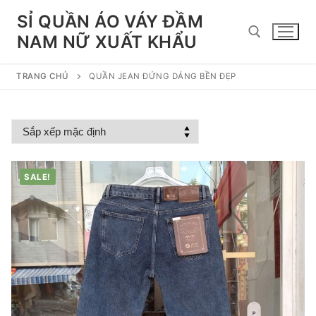
Chuyển
SỈ QUẦN ÁO VÁY ĐẦM
đến
NAM NỮ XUẤT KHẨU
nội
dung
TRANG CHỦ
QUẦN JEAN ĐỨNG DÁNG BỀN ĐẸP
Tìm kiếm cho:
SALE!