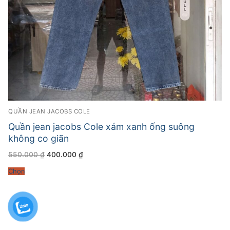
QUẦN JEAN JACOBS COLE
Quần jean jacobs Cole xám xanh ống suông
không co giãn
Giá
Giá
550.000
₫
400.000
₫
gốc
hiện
là:
tại
Chọn
550.000 ₫.
là:
400.000 ₫.