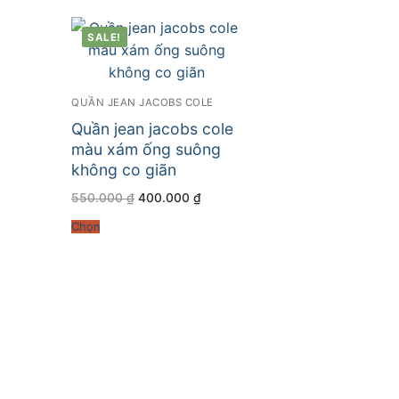
SALE!
QUẦN JEAN JACOBS COLE
Quần jean jacobs cole
màu xám ống suông
không co giãn
Giá
Giá
550.000
₫
400.000
₫
gốc
hiện
là:
tại
Chọn
550.000 ₫.
là:
400.000 ₫.