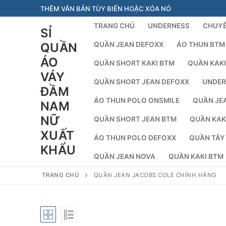
Chuyển
THÊM VĂN BẢN TÙY BIẾN HOẶC XÓA NÓ
đến
TRANG CHỦ
UNDERNESS
CHUYÊ
SỈ
nội
dung
QUẦN
QUẦN JEAN DEFOXX
ÁO THUN BTM
ÁO
QUẦN SHORT KAKI BTM
QUẦN KAKI
VÁY
QUẦN SHORT JEAN DEFOXX
UNDER
ĐẦM
ÁO THUN POLO ONSMILE
QUẦN JE
NAM
NỮ
QUẦN SHORT JEAN BTM
QUẦN KAK
XUẤT
ÁO THUN POLO DEFOXX
QUẦN TÂY
KHẨU
QUẦN JEAN NOVA
QUẦN KAKI BTM
TRANG CHỦ
QUẦN JEAN JACOBS COLE CHÍNH HÃNG