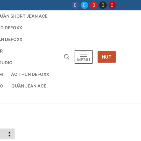
UẦN SHORT JEAN ACE
LO DEFOXX
AN DEFOXX
AR
NÚT
MENU
TUDIO
TM
ÁO THUN DEFOXX
cho:
IO
QUẦN JEAN ACE