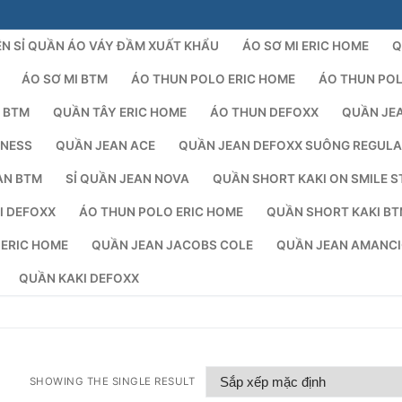
N SỈ QUẦN ÁO VÁY ĐẦM XUẤT KHẨU
ÁO SƠ MI ERIC HOME
Q
ÁO SƠ MI BTM
ÁO THUN POLO ERIC HOME
ÁO THUN PO
 BTM
QUẦN TÂY ERIC HOME
ÁO THUN DEFOXX
QUẦN JE
NESS
QUẦN JEAN ACE
QUẦN JEAN DEFOXX SUÔNG REGUL
AN BTM
SỈ QUẦN JEAN NOVA
QUẦN SHORT KAKI ON SMILE S
I DEFOXX
ÁO THUN POLO ERIC HOME
QUẦN SHORT KAKI B
Tìm kiếm 
 ERIC HOME
QUẦN JEAN JACOBS COLE
QUẦN JEAN AMANC
QUẦN KAKI DEFOXX
SHOWING THE SINGLE RESULT