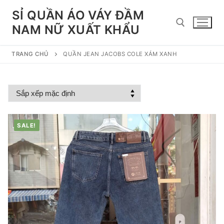
Chuyển
SỈ QUẦN ÁO VÁY ĐẦM
đến
NAM NỮ XUẤT KHẨU
nội
dung
TRANG CHỦ
QUẦN JEAN JACOBS COLE XÁM XANH
Tìm kiếm cho:
SALE!