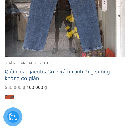
QUẦN JEAN JACOBS COLE
Quần jean jacobs Cole xám xanh ống suông
không co giãn
Giá
Giá
550.000
₫
400.000
₫
gốc
hiện
là:
tại
Chọn
550.000 ₫.
là:
400.000 ₫.