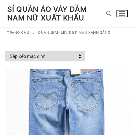
Chuyển
SỈ QUẦN ÁO VÁY ĐẦM
đến
NAM NỮ XUẤT KHẨU
nội
dung
TRANG CHỦ
QUẦN JEAN LEVIS 511 MÀU XANH SÁNG
Tìm kiếm cho: