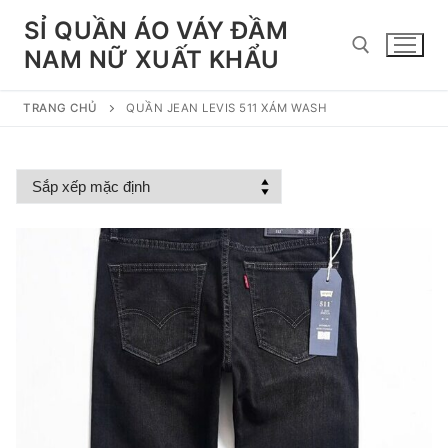
Chuyển
SỈ QUẦN ÁO VÁY ĐẦM
đến
NAM NỮ XUẤT KHẨU
nội
dung
TRANG CHỦ
QUẦN JEAN LEVIS 511 XÁM WASH
Tìm kiếm cho: