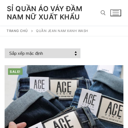
Chuyển
SỈ QUẦN ÁO VÁY ĐẦM
đến
NAM NỮ XUẤT KHẨU
nội
dung
TRANG CHỦ
QUẦN JEAN NAM XANH WASH
Tìm kiếm cho:
SALE!