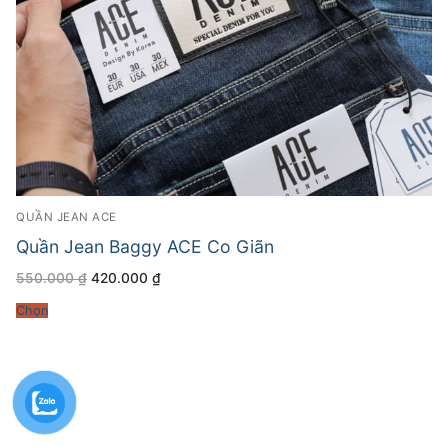
QUẦN JEAN ACE
Quần Jean Baggy ACE Co Giãn
Giá
Giá
550.000
₫
420.000
₫
gốc
hiện
là:
tại
Chọn
550.000 ₫.
là:
420.000 ₫.