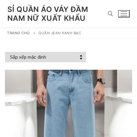
Chuyển
SỈ QUẦN ÁO VÁY ĐẦM
đến
NAM NỮ XUẤT KHẨU
nội
dung
TRANG CHỦ
QUẦN JEAN XANH BẠC
Tìm kiếm cho: