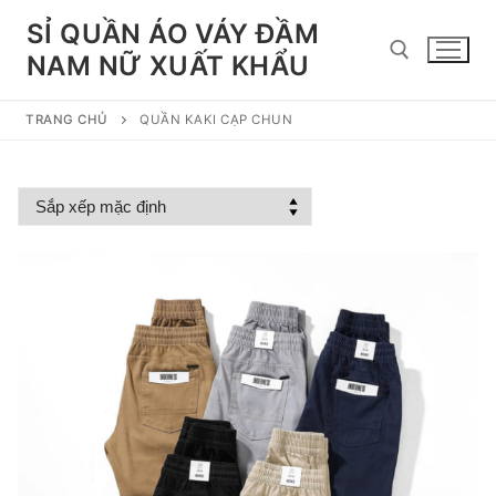
Chuyển
SỈ QUẦN ÁO VÁY ĐẦM
đến
NAM NỮ XUẤT KHẨU
nội
dung
TRANG CHỦ
QUẦN KAKI CẠP CHUN
Tìm kiếm cho: