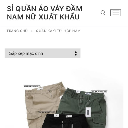
Chuyển
SỈ QUẦN ÁO VÁY ĐẦM
đến
NAM NỮ XUẤT KHẨU
nội
dung
TRANG CHỦ
QUẦN KAKI TÚI HỘP NAM
Tìm kiếm cho: