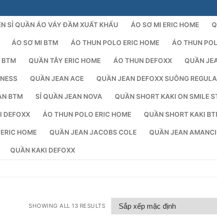
N SỈ QUẦN ÁO VÁY ĐẦM XUẤT KHẨU
ÁO SƠ MI ERIC HOME
Q
ÁO SƠ MI BTM
ÁO THUN POLO ERIC HOME
ÁO THUN PO
 BTM
QUẦN TÂY ERIC HOME
ÁO THUN DEFOXX
QUẦN JE
NESS
QUẦN JEAN ACE
QUẦN JEAN DEFOXX SUÔNG REGUL
AN BTM
SỈ QUẦN JEAN NOVA
QUẦN SHORT KAKI ON SMILE S
I DEFOXX
ÁO THUN POLO ERIC HOME
QUẦN SHORT KAKI B
Tìm kiếm 
 ERIC HOME
QUẦN JEAN JACOBS COLE
QUẦN JEAN AMANC
QUẦN KAKI DEFOXX
SHOWING ALL 13 RESULTS