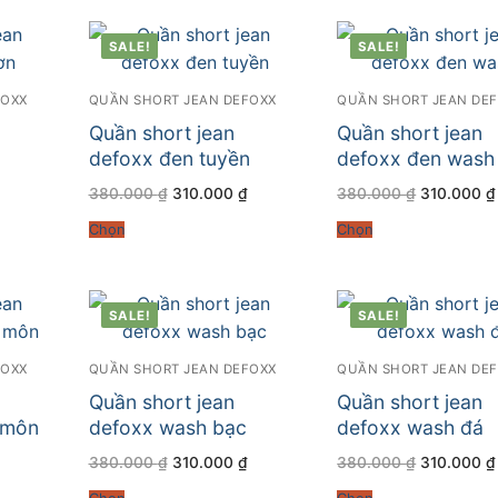
SALE!
SALE!
FOXX
QUẦN SHORT JEAN DEFOXX
QUẦN SHORT JEAN DE
Quần short jean
Quần short jean
defoxx đen tuyền
defoxx đen wash
Giá
Giá
Giá
Giá
380.000
₫
310.000
₫
380.000
₫
310.000
₫
hiện
gốc
hiện
gốc
tại
là:
tại
là:
Chọn
Chọn
.
là:
380.000 ₫.
là:
380.000 ₫
310.000 ₫.
310.000 ₫.
SALE!
SALE!
FOXX
QUẦN SHORT JEAN DEFOXX
QUẦN SHORT JEAN DE
Quần short jean
Quần short jean
 môn
defoxx wash bạc
defoxx wash đá
Giá
Giá
Giá
Giá
380.000
₫
310.000
₫
380.000
₫
310.000
₫
hiện
gốc
hiện
gốc
tại
là:
tại
là: