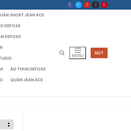
UẦN SHORT JEAN ACE
LO DEFOXX
AN DEFOXX
AR
NÚT
MENU
TUDIO
TM
ÁO THUN DEFOXX
cho:
IO
QUẦN JEAN ACE