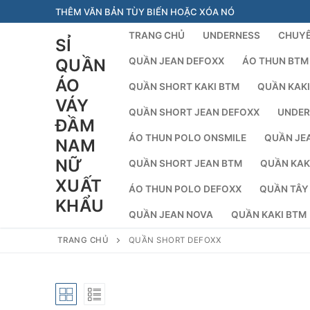
Chuyển
THÊM VĂN BẢN TÙY BIẾN HOẶC XÓA NÓ
đến
TRANG CHỦ
UNDERNESS
CHUYÊ
SỈ
nội
dung
QUẦN
QUẦN JEAN DEFOXX
ÁO THUN BTM
ÁO
QUẦN SHORT KAKI BTM
QUẦN KAKI
VÁY
QUẦN SHORT JEAN DEFOXX
UNDER
ĐẦM
ÁO THUN POLO ONSMILE
QUẦN JE
NAM
NỮ
QUẦN SHORT JEAN BTM
QUẦN KAK
XUẤT
ÁO THUN POLO DEFOXX
QUẦN TÂY
KHẨU
QUẦN JEAN NOVA
QUẦN KAKI BTM
TRANG CHỦ
QUẦN SHORT DEFOXX