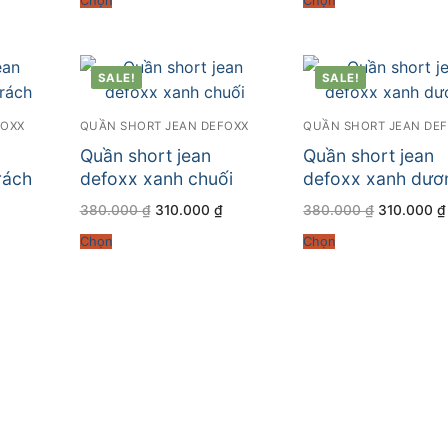
Chọn
Chọn
.
là:
380.000 ₫.
là:
380.000 ₫
310.000 ₫.
310.000 ₫.
SALE!
SALE!
FOXX
QUẦN SHORT JEAN DEFOXX
QUẦN SHORT JEAN DE
Quần short jean
Quần short jean
rách
defoxx xanh chuối
defoxx xanh dươ
Giá
Giá
Giá
Giá
380.000
₫
310.000
₫
380.000
₫
310.000
₫
hiện
gốc
hiện
gốc
tại
là:
tại
là:
Chọn
Chọn
.
là:
380.000 ₫.
là:
380.000 ₫
310.000 ₫.
310.000 ₫.