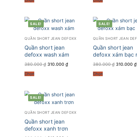
Chọn
Chọn
380.000 ₫.
là:
380.000 ₫
310.000 ₫.
SALE!
SALE!
QUẦN SHORT JEAN DEFOXX
QUẦN SHORT JEAN DE
Quần short jean
Quần short jean
defoxx wash xám
defoxx xám bạc 
Giá
Giá
Giá
380.000
₫
310.000
₫
380.000
₫
310.000
₫
gốc
hiện
gốc
là:
tại
là:
Chọn
Chọn
380.000 ₫.
là:
380.000 ₫
310.000 ₫.
SALE!
QUẦN SHORT JEAN DEFOXX
Quần short jean
defoxx xanh trơn