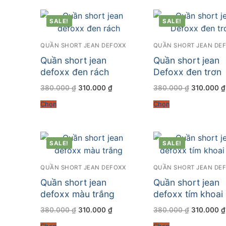
SALE!
SALE!
QUẦN SHORT JEAN DEFOXX
QUẦN SHORT JEAN DE
Quần short jean
Quần short jean
defoxx đen rách
Defoxx đen trơn
Giá
Giá
Giá
380.000
₫
310.000
₫
380.000
₫
310.000
₫
gốc
hiện
gốc
là:
tại
là:
Chọn
Chọn
380.000 ₫.
là:
380.000 ₫
310.000 ₫.
SALE!
SALE!
QUẦN SHORT JEAN DEFOXX
QUẦN SHORT JEAN DE
Quần short jean
Quần short jean
defoxx màu trắng
defoxx tím khoai
Giá
Giá
Giá
380.000
₫
310.000
₫
380.000
₫
310.000
₫
gốc
hiện
gốc
là:
tại
là: