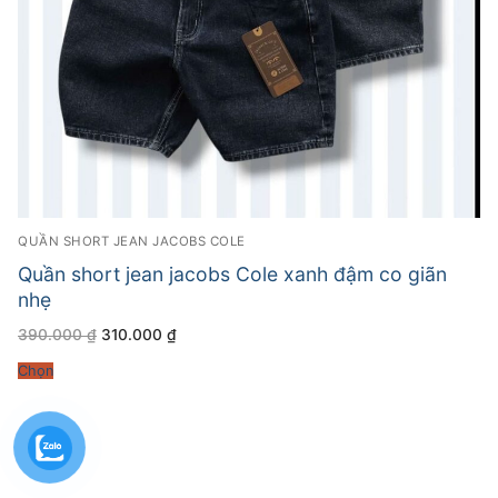
QUẦN SHORT JEAN JACOBS COLE
Quần short jean jacobs Cole xanh đậm co giãn
nhẹ
Giá
Giá
390.000
₫
310.000
₫
gốc
hiện
là:
tại
Chọn
390.000 ₫.
là:
310.000 ₫.