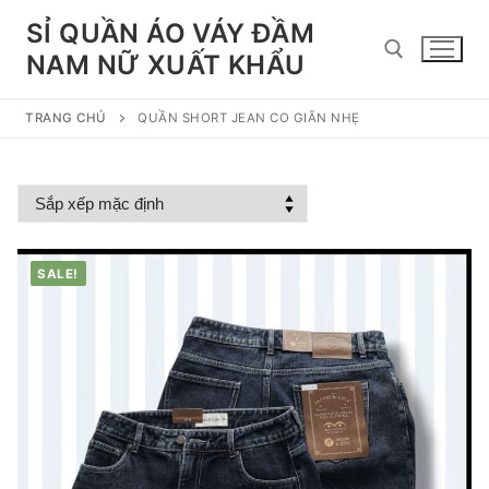
Chuyển
SỈ QUẦN ÁO VÁY ĐẦM
đến
NAM NỮ XUẤT KHẨU
nội
dung
TRANG CHỦ
QUẦN SHORT JEAN CO GIÃN NHẸ
Tìm kiếm cho:
SALE!