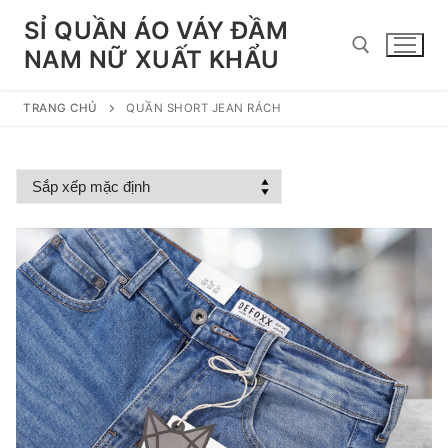
Chuyển
SỈ QUẦN ÁO VÁY ĐẦM
đến
NAM NỮ XUẤT KHẨU
nội
dung
TRANG CHỦ
QUẦN SHORT JEAN RÁCH
Tìm kiếm cho: