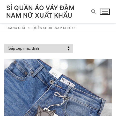
Chuyển
SỈ QUẦN ÁO VÁY ĐẦM
đến
NAM NỮ XUẤT KHẨU
nội
dung
TRANG CHỦ
QUẦN SHORT NAM DEFOXX
Tìm kiếm cho: