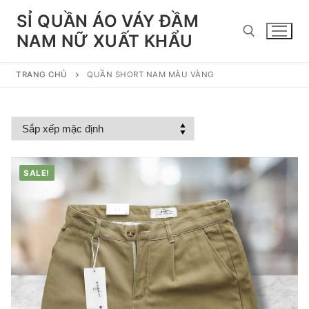
Chuyển
SỈ QUẦN ÁO VÁY ĐẦM
đến
NAM NỮ XUẤT KHẨU
nội
dung
TRANG CHỦ
QUẦN SHORT NAM MÀU VÀNG
Tìm kiếm cho:
SALE!