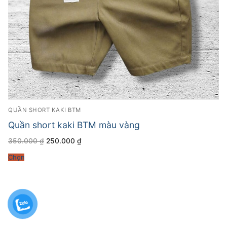
QUẦN SHORT KAKI BTM
Quần short kaki BTM màu vàng
Giá
Giá
350.000
₫
250.000
₫
gốc
hiện
là:
tại
Chọn
350.000 ₫.
là:
250.000 ₫.