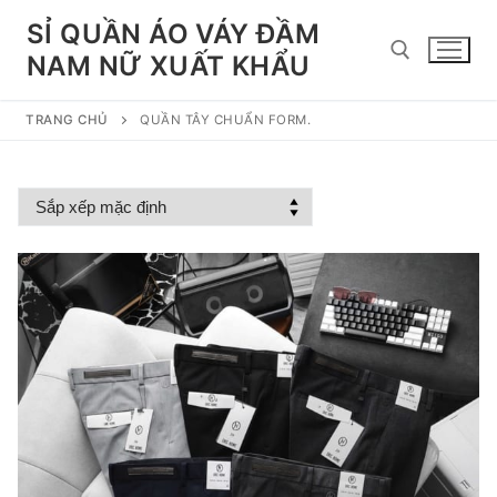
Chuyển
SỈ QUẦN ÁO VÁY ĐẦM
đến
NAM NỮ XUẤT KHẨU
nội
dung
TRANG CHỦ
QUẦN TÂY CHUẨN FORM.
Tìm kiếm cho: