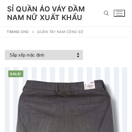
Chuyển
SỈ QUẦN ÁO VÁY ĐẦM
đến
NAM NỮ XUẤT KHẨU
nội
dung
TRANG CHỦ
QUẦN TÂY NAM CÔNG SỞ
Tìm kiếm cho:
SALE!