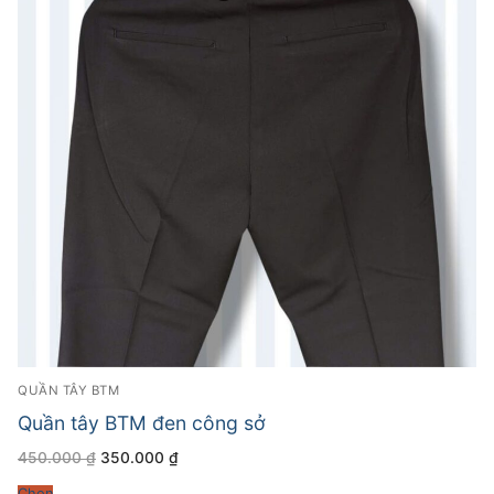
QUẦN TÂY BTM
Quần tây BTM đen công sở
Giá
Giá
450.000
₫
350.000
₫
gốc
hiện
là:
tại
Chọn