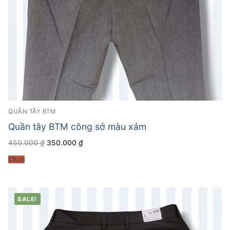
QUẦN TÂY BTM
Quần tây BTM công sở màu xám
Giá
Giá
450.000
₫
350.000
₫
gốc
hiện
là:
tại
Chọn
450.000 ₫.
là:
350.000 ₫.
SALE!