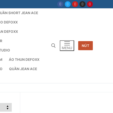
UẦN SHORT JEAN ACE
LO DEFOXX
AN DEFOXX
AR
NÚT
MENU
TUDIO
TM
ÁO THUN DEFOXX
cho:
IO
QUẦN JEAN ACE