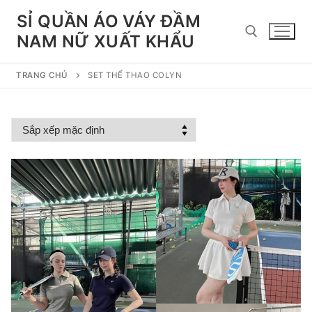
Chuyển
SỈ QUẦN ÁO VÁY ĐẦM
đến
NAM NỮ XUẤT KHẨU
nội
dung
TRANG CHỦ
SET THỂ THAO COLYN
Tìm kiếm cho: