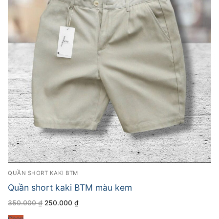
QUẦN SHORT KAKI BTM
Quần short kaki BTM màu kem
Giá
Giá
350.000
₫
250.000
₫
gốc
hiện
là:
tại
Chọn