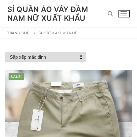
Chuyển
SỈ QUẦN ÁO VÁY ĐẦM
đến
NAM NỮ XUẤT KHẨU
nội
dung
TRANG CHỦ
SHORT KAKI MÙA HÈ
Tìm kiếm cho:
SALE!