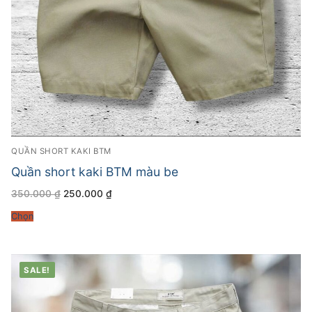
QUẦN SHORT KAKI BTM
Quần short kaki BTM màu be
Giá
Giá
350.000
₫
250.000
₫
gốc
hiện
là:
tại
Chọn
350.000 ₫.
là:
250.000 ₫.
SALE!