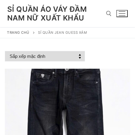
Chuyển
SỈ QUẦN ÁO VÁY ĐẦM
đến
NAM NỮ XUẤT KHẨU
nội
dung
TRANG CHỦ
SỈ QUẦN JEAN GUESS XÁM
Tìm kiếm cho: