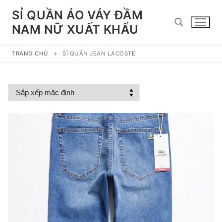
Chuyển
SỈ QUẦN ÁO VÁY ĐẦM
đến
NAM NỮ XUẤT KHẨU
nội
dung
TRANG CHỦ
SỈ QUẦN JEAN LACOSTE
Tìm kiếm cho: