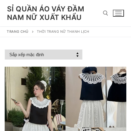
Chuyển
SỈ QUẦN ÁO VÁY ĐẦM
đến
NAM NỮ XUẤT KHẨU
nội
dung
TRANG CHỦ
THỜI TRANG NỮ THANH LỊCH
Tìm kiếm cho: