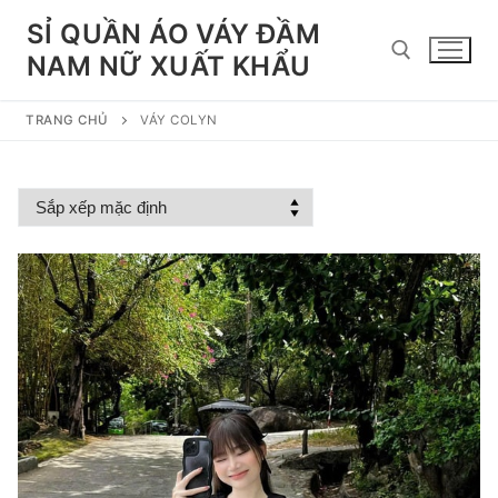
Chuyển
SỈ QUẦN ÁO VÁY ĐẦM
đến
NAM NỮ XUẤT KHẨU
nội
dung
TRANG CHỦ
VÁY COLYN
Tìm kiếm cho: