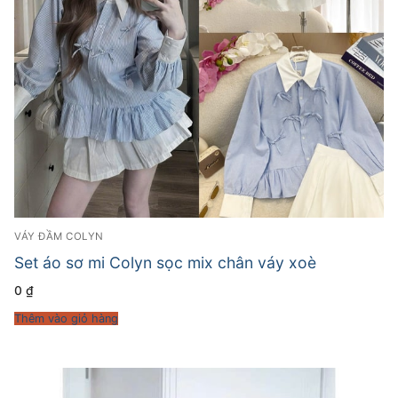
VÁY ĐẦM COLYN
Set áo sơ mi Colyn sọc mix chân váy xoè
0
₫
Thêm vào giỏ hàng