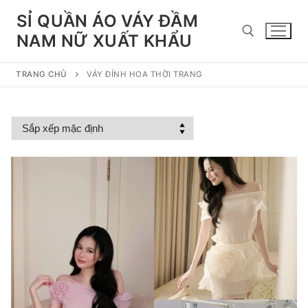
Chuyển
SỈ QUẦN ÁO VÁY ĐẦM
đến
NAM NỮ XUẤT KHẨU
nội
dung
TRANG CHỦ
VÁY ĐÍNH HOA THỜI TRANG
Tìm kiếm cho: