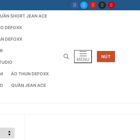
UẦN SHORT JEAN ACE
LO DEFOXX
AN DEFOXX
AR
NÚT
MENU
TUDIO
TM
ÁO THUN DEFOXX
cho:
IO
QUẦN JEAN ACE